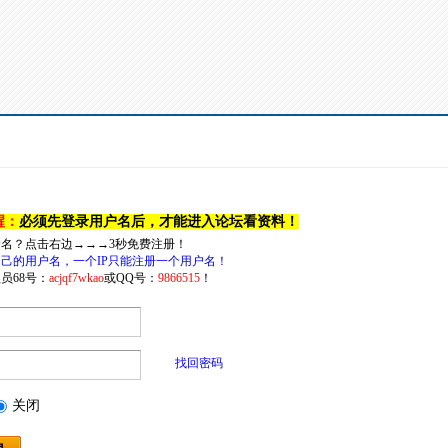
醒：
必须先登录用户名后，才能进入论坛看资料！
户名？点击右边→→→3秒免费注册！
己的用户名，一个IP只能注册一个用户名！
员68号：
acjqf7wkao
或QQ号：
9866515
！
找回密码
关闭